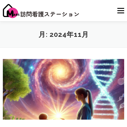
コ
ン
メニュ
テ
ン
ツ
へ
ＴＯＰ
INFO
求人募集要項
月:
2024年11月
ス
キ
ッ
プ
プライバシーポリシー
お問い合わせ